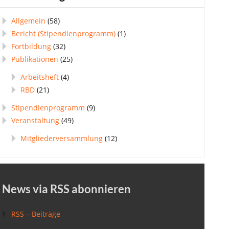
Allgemein
(58)
Bericht (Stipendienprogramm)
(1)
Fortbildung
(32)
Publikationen
(25)
Arbeitsheft
(4)
RBD
(21)
Stipendienprogramm
(9)
Veranstaltung
(49)
Mitgliederversammlung
(12)
News via RSS abonnieren
RSS – Beiträge