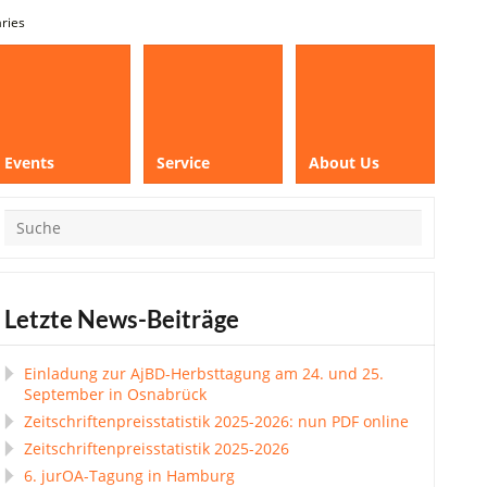
aries
Events
Service
About Us
Letzte News-Beiträge
Einladung zur AjBD-Herbsttagung am 24. und 25.
September in Osnabrück
Zeitschriftenpreisstatistik 2025-2026: nun PDF online
Zeitschriftenpreisstatistik 2025-2026
6. jurOA-Tagung in Hamburg