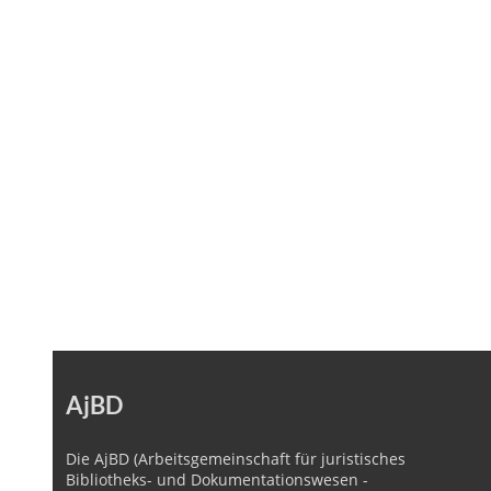
AjBD
Die AjBD (Arbeitsgemeinschaft für juristisches
Bibliotheks- und Dokumentationswesen -