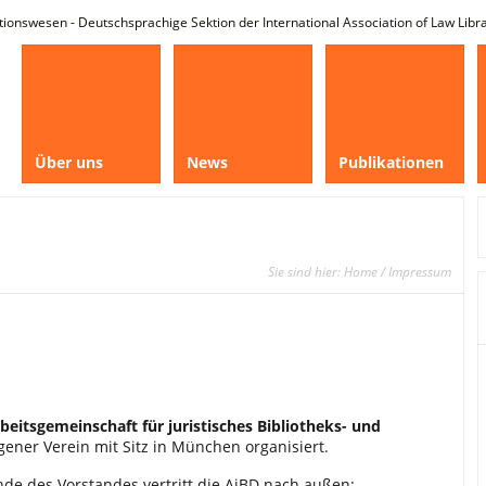
tionswesen - Deutschsprachige Sektion der International Association of Law Libr
Über uns
News
Publikationen
Sie sind hier:
Home
/ Impressum
beitsgemeinschaft für juristisches Bibliotheks- und
ragener Verein mit Sitz in München organisiert.
ende des Vorstandes vertritt die AjBD nach außen: