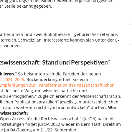
ag ganztags in der Bibliothek Münstergasse fortgesetzt.
er Stelle bekannt gegeben.
ftler:innen und zwei Bibliothekare – gehören Vertreter aus
rreich, Schweiz) an. Interessierte können sich unter der E-
ee wenden.
htswissenschaft: Stand und Perspektiven“
lieren.“
So bekannten sich die Parteien der neuen
ür 2021–2025
. Rückendeckung erhielt sie vom
Empfehlungen zur Transformation des wissenschaftlichen
st der beste Weg, um wissenschaftliche und
 zu ermöglichen.“ Zugleich erkennt der Wissenschaftsrat an,
dlichen Publikationspraktiken“ jeweils „an unterschiedlichen
ch auch weiterhin nicht synchron entwickeln“ dürften.
Wie
swissenschaft?
Open Access für die Rechtswissenschaft“ (jurOA) nach. Als
anstaltungen findet jurOA 2022 wieder in Bern statt. Direkt im
die jurOA-Tagung am 21./22. September