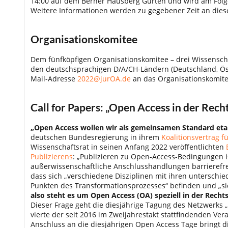
14:00 auf dem Berner Hausberg Gurten und wird am Folget
Weitere Informationen werden zu gegebener Zeit an dies
Organisationskomitee
Dem fünfköpfigen Organisationskomitee – drei Wissenscha
den deutschsprachigen D/A/CH-Ländern (Deutschland, Öste
Mail-Adresse
2022@jurOA.de
an das Organisationskomit
Call for Papers: „Open Access in der Rec
„Open Access wollen wir als gemeinsamen Standard etab
deutschen Bundesregierung in ihrem
Koalitionsvertrag f
Wissenschaftsrat in seinen Anfang 2022 veröffentlichten
Publizierens
: „Publizieren zu Open-Access-Bedingungen i
außerwissenschaftliche Anschlusshandlungen barrierefrei
dass sich „verschiedene Disziplinen mit ihren unterschie
Punkten des Transformationsprozesses“ befinden und „si
also steht es um Open Access (OA) speziell in der Recht
Dieser Frage geht die diesjährige Tagung des Netzwerks „
vierte der seit 2016 im Zweijahrestakt stattfindenden Ver
Anschluss an die diesjährigen Open Access Tage bringt 