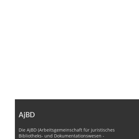
AjBD
Die AjBD (Arbeitsgemeinschaft für juristisches
Bibliotheks- und Dokumentationswesen -