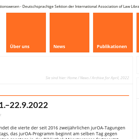
tionswesen - Deutschsprachige Sektion der International Association of Law Libr
Über uns
News
Publikationen
Sie sind hier:
Home
/
News
/ Archive for April, 2022
1.–22.9.2022
für
t
jurOA-
Tagung:
Bern
ndet die vierte der seit 2016 zweijährlichen jurOA-Tagungen
21.–
22.9.2022
ttags, das jurOA-Programm beginnt am selben Tag gegen