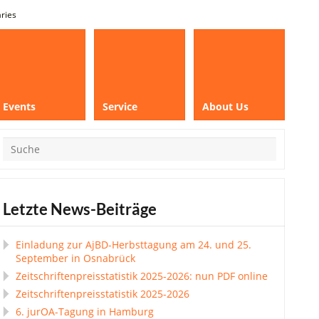
aries
Events
Service
About Us
Letzte News-Beiträge
Einladung zur AjBD-Herbsttagung am 24. und 25.
September in Osnabrück
Zeitschriftenpreisstatistik 2025-2026: nun PDF online
Zeitschriftenpreisstatistik 2025-2026
6. jurOA-Tagung in Hamburg