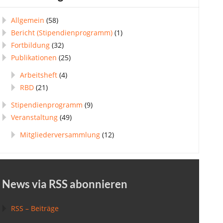
Allgemein
(58)
Bericht (Stipendienprogramm)
(1)
Fortbildung
(32)
Publikationen
(25)
Arbeitsheft
(4)
RBD
(21)
Stipendienprogramm
(9)
Veranstaltung
(49)
Mitgliederversammlung
(12)
News via RSS abonnieren
RSS – Beiträge