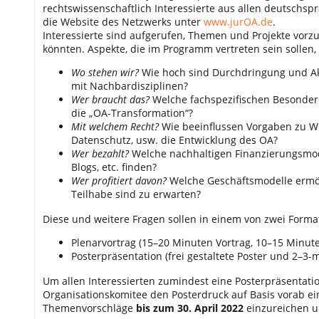
rechtswissenschaftlich Interessierte aus allen deutschs
die Website des Netzwerks unter
www.jurOA.de
.
Interessierte sind aufgerufen, Themen und Projekte vor
könnten. Aspekte, die im Programm vertreten sein sollen,
Wo stehen wir?
Wie hoch sind Durchdringung und Akz
mit Nachbardisziplinen?
Wer braucht das?
Welche fachspezifischen Besonder
die „OA-Transformation“?
Mit welchem Recht?
Wie beeinflussen Vorgaben zu Wis
Datenschutz, usw. die Entwicklung des OA?
Wer bezahlt?
Welche nachhaltigen Finanzierungsmodel
Blogs, etc. finden?
Wer profitiert davon?
Welche Geschäftsmodelle ermög
Teilhabe sind zu erwarten?
Diese und weitere Fragen sollen in einem von zwei Format
Plenarvortrag (15–20 Minuten Vortrag, 10–15 Minut
Posterpräsentation (frei gestaltete Poster und 2–3-
Um allen Interessierten zumindest eine Posterpräsentatio
Organisationskomitee den Posterdruck auf Basis vorab ein
Themenvorschläge
bis zum 30. April 2022
einzureichen u