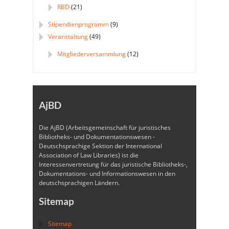
RBD
(21)
Stipendienprogramm
(9)
Veranstaltung
(49)
Mitgliederversammlung
(12)
AjBD
Die AjBD (Arbeitsgemeinschaft für juristisches
Bibliotheks- und Dokumentationswesen -
Deutschsprachige Sektion der International
Association of Law Libraries) ist die
Interessenvertretung für das juristische Bibliotheks-,
Dokumentations- und Informationswesen in den
deutschsprachigen Ländern.
Sitemap
Sitemap