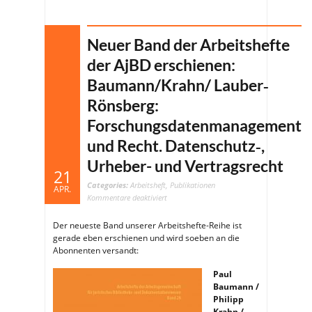
Neuer Band der Arbeitshefte
der AjBD erschienen:
Baumann/Krahn/ Lauber‐
Rönsberg:
Forschungsdatenmanagement
und Recht. Datenschutz‑,
Urheber- und Vertragsrecht
21
Categories:
Arbeitsheft
,
Publikationen
APR.
für
Kommentare deaktiviert
Neuer
Band
der
Der neueste Band unserer Arbeitshefte-Reihe ist
Arbeitshefte
der
gerade eben erschienen und wird soeben an die
AjBD
erschienen:
Abonnenten versandt:
Baumann/Krahn/
Lauber‐
Rönsberg:
Forschungsdatenmanagement
Paul
und
Baumann /
Recht.
Datenschutz‑,
Philipp
Urheber-
und
Krahn /