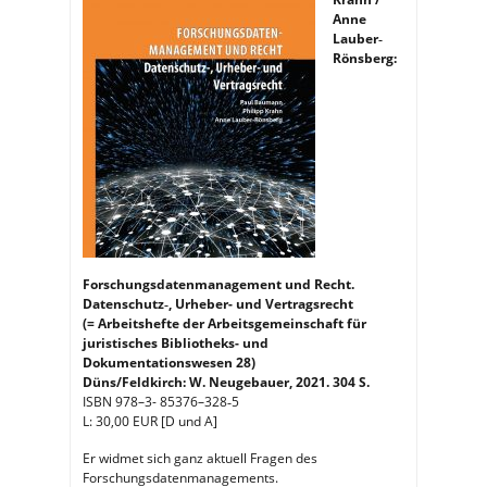
Vertragsrecht
Anne
Lauber‐
Rönsberg:
Forschungsdatenmanagement und Recht.
Datenschutz‑, Urheber- und Vertragsrecht
(= Arbeitshefte der Arbeitsgemeinschaft für
juristisches Bibliotheks- und
Dokumentationswesen 28)
Düns/Feldkirch: W. Neugebauer, 2021. 304 S.
ISBN 978–3- 85376–328‑5
L: 30,00 EUR [D und A]
Er widmet sich ganz aktuell Fragen des
Forschungsdatenmanagements.