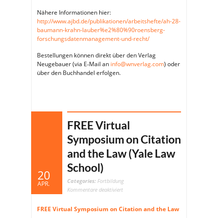
Nähere Informationen hier:
http://www.ajbd.de/publikationen/arbeitshefte/ah-28-
baumann-krahn-lauber%e2%80%90roensberg-
forschungsdatenmanagement-und-recht/
Bestellungen können direkt über den Verlag
Neugebauer (via E‑Mail an
info@wnverlag.com
) oder
über den Buchhandel erfolgen.
FREE Virtual
Symposium on Citation
and the Law (Yale Law
School)
20
Categories:
Fortbildung
APR.
für
Kommentare deaktiviert
FREE
Virtual
Symposium
FREE Virtual Symposium on Citation and the Law
on
Citation