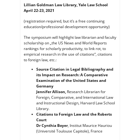
and
the
Lillian Goldman Law Library, Yale Law School
Law
(Yale
April 22-23, 2021
Law
School)
(registration required, but it’s a free continuing
education/professional development opportunity)
The symposium will highlight law librarian and faculty
scholarship on „the US News and World Reports
rankings for scholarly productivity, to link rot, to
empirical research in the use of citations“, citations
to foreign law, etc.:
Source Citation in Legal Bibliography and
its Impact on Research: A Comparative
Examination of the United States and
Germany
Jennifer Allison,
Research Librarian for
Foreign, Comparative, and International Law
and Instructional Design, Harvard Law School
Library.
Citations to Foreign Law and the Roberts
Court
Dr Cynthia Boyer
, Institut Maurice Hauriou
(Université Toulouse Capitole), France