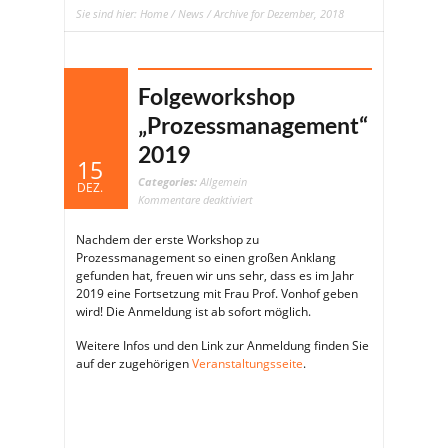
Sie sind hier:
Home
/
News
/ Archive for Dezember, 2018
Folgeworkshop
„Prozessmanagement“
2019
15
Categories:
Allgemein
DEZ.
für
Kommentare deaktiviert
Folgeworkshop
„Prozessmanagement“
2019
Nachdem der erste Workshop zu
Prozessmanagement so einen großen Anklang
gefunden hat, freuen wir uns sehr, dass es im Jahr
2019 eine Fortsetzung mit Frau Prof. Vonhof geben
wird! Die Anmeldung ist ab sofort möglich.
Weitere Infos und den Link zur Anmeldung finden Sie
auf der zugehörigen
Veranstaltungsseite
.