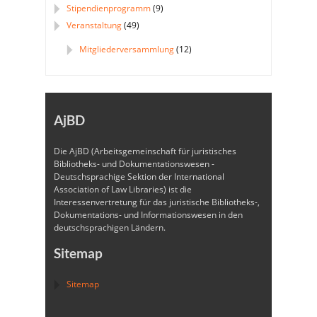
Stipendienprogramm
(9)
Veranstaltung
(49)
Mitgliederversammlung
(12)
AjBD
Die AjBD (Arbeitsgemeinschaft für juristisches
Bibliotheks- und Dokumentationswesen -
Deutschsprachige Sektion der International
Association of Law Libraries) ist die
Interessenvertretung für das juristische Bibliotheks-,
Dokumentations- und Informationswesen in den
deutschsprachigen Ländern.
Sitemap
Sitemap