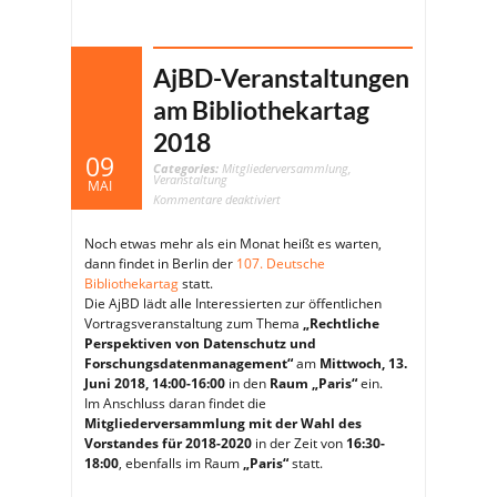
AjBD-Veranstaltungen
am Bibliothekartag
2018
09
Categories:
Mitgliederversammlung
,
Veranstaltung
MAI
für
Kommentare deaktiviert
AjBD-
Veranstaltungen
am
Noch etwas mehr als ein Monat heißt es warten,
Bibliothekartag
2018
dann findet in Berlin der
107. Deutsche
Bibliothekartag
statt.
Die AjBD lädt alle Interessierten zur öffentlichen
Vortragsveranstaltung zum Thema
„Rechtliche
Perspektiven von Datenschutz und
Forschungsdatenmanagement“
am
Mittwoch, 13.
Juni 2018, 14:00-16:00
in den
Raum „Paris“
ein.
Im Anschluss daran findet die
Mitgliederversammlung mit der Wahl des
Vorstandes für 2018-2020
in der Zeit von
16:30-
18:00
, ebenfalls im Raum
„Paris“
statt.