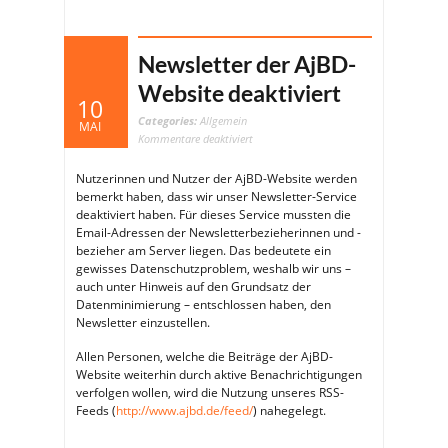
Newsletter der AjBD-
Website deaktiviert
10
Categories:
Allgemein
MAI
für
Kommentare deaktiviert
Newsletter
der
AjBD-
Nutzerinnen und Nutzer der AjBD-Website werden
Website
deaktiviert
bemerkt haben, dass wir unser Newsletter-Service
deaktiviert haben. Für dieses Service mussten die
Email-Adressen der Newsletterbezieherinnen und -
bezieher am Server liegen. Das bedeutete ein
gewisses Datenschutzproblem, weshalb wir uns –
auch unter Hinweis auf den Grundsatz der
Datenminimierung – entschlossen haben, den
Newsletter einzustellen.
Allen Personen, welche die Beiträge der AjBD-
Website weiterhin durch aktive Benachrichtigungen
verfolgen wollen, wird die Nutzung unseres RSS-
Feeds (
http://www.ajbd.de/feed/
) nahegelegt.