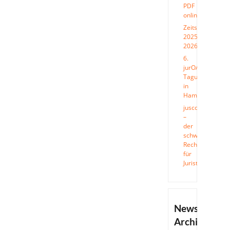
PDF
online
Zeitschriftenprei
2025-
2026
6.
jurOA-
Tagung
in
Hamburg
juscovery
–
der
schweizweite
Recherchekatal
für
Jurist*innen
News-
Archiv