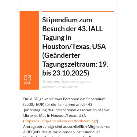
Stipendium zum
Besuch der 43. IALL-
Tagung in
Houston/Texas, USA
(Geänderter
Tagungszeitraum: 19.
bis 23.10.2025)
03
Categories:
Stipendienprogramm
JAN.
für
Kommentare deaktiviert
Stipendium
zum
Besuch
Die AjBD gewährt zwei Personen ein Stipendium
der
43.
(2500,- EUR) für die Teilnahme an der 43.
IALL-
Tagung
Jahrestagung der International Association of Law
in
Houston/Texas,
Libraries IALL in Houston/Texas, USA
USA
(Geänderter
(
https://iall.org/annual-course/forthcoming/
).
Tagungszeitraum:
Antragsberechtigt sind ausschließlich Mitglieder der
19.
bis
AjBD (inkl. der Mitarbeitenden institutioneller
23.10.2025)