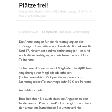
Plätze frei!
Sie sind hier:
Home
/
News
/ AjBD-Herbsttagung 16./17.11. in
Jena – noch Plätze frei!
6. Oktober 2023
Categories:
Fortbildung
,
Veranstaltung
Die Anmeldungen für die Herbsttagung an der
Thüringer Universitäts- und Landesbibliothek am 16.
Und 17. November sind weiterhin möglich – es sind
noch Plätze verfügbar, und wir freuen uns auf Ihre
Teilnahme.
Teilnehmen können sowohl Mitglieder der AjBD bzw.
Angehörige von Mitgliedsbibliotheken
(Teilnahmegebühr 25 € pro Person) wie auch
Nichtmitglieder (Teilnahmegebühr 50 € pro Person).
Anmeldeformular
Bitte beachten Sie auch, dass die Angaben zu den
beiden ersten Programm-Punkten ergänzt wurden –
den aktuellen Stand finden Sie unten verlinkt.