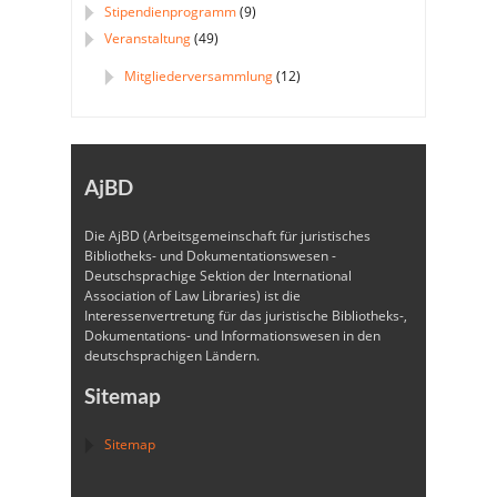
Stipendienprogramm
(9)
Veranstaltung
(49)
Mitgliederversammlung
(12)
AjBD
Die AjBD (Arbeitsgemeinschaft für juristisches
Bibliotheks- und Dokumentationswesen -
Deutschsprachige Sektion der International
Association of Law Libraries) ist die
Interessenvertretung für das juristische Bibliotheks-,
Dokumentations- und Informationswesen in den
deutschsprachigen Ländern.
Sitemap
Sitemap