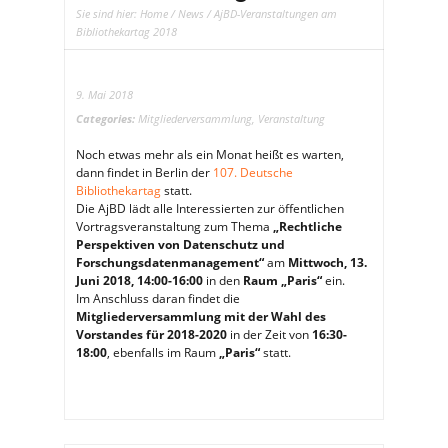
Sie sind hier:
Home
/
News
/ AjBD-Veranstaltungen am
Bibliothekartag 2018
9. Mai 2018
Categories:
Mitgliederversammlung
,
Veranstaltung
Noch etwas mehr als ein Monat heißt es warten,
dann findet in Berlin der
107. Deutsche
Bibliothekartag
statt.
Die AjBD lädt alle Interessierten zur öffentlichen
Vortragsveranstaltung zum Thema
„Rechtliche
Perspektiven von Datenschutz und
Forschungsdatenmanagement“
am
Mittwoch, 13.
Juni 2018, 14:00-16:00
in den
Raum „Paris“
ein.
Im Anschluss daran findet die
Mitgliederversammlung mit der Wahl des
Vorstandes für 2018-2020
in der Zeit von
16:30-
18:00
, ebenfalls im Raum
„Paris“
statt.