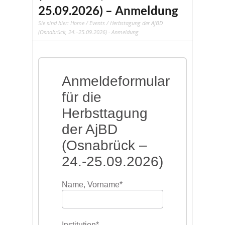
25.09.2026) – Anmeldung
Sie sind hier:
Home
/
Events
/ Herbstagung der AjBD
(Osnabrück, 24.–25.09.2026) - Anmeldung
Anmeldeformular
für die
Herbsttagung
der AjBD
(Osnabrück –
24.-25.09.2026)
Name, Vorname
*
Institution
*