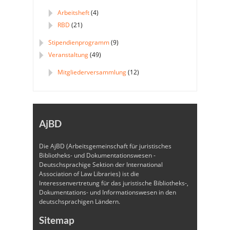
Arbeitsheft
(4)
RBD
(21)
Stipendienprogramm
(9)
Veranstaltung
(49)
Mitgliederversammlung
(12)
AjBD
Die AjBD (Arbeitsgemeinschaft für juristisches
Bibliotheks- und Dokumentationswesen -
Deutschsprachige Sektion der International
Association of Law Libraries) ist die
Interessenvertretung für das juristische Bibliotheks-,
Dokumentations- und Informationswesen in den
deutschsprachigen Ländern.
Sitemap