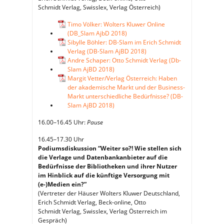
Schmidt Verlag, Swisslex, Verlag Österreich)
Timo Völker: Wolters Kluwer Online
(DB_Slam AjbD 2018)
Sibylle Böhler: DB-Slam im Erich Schmidt
Verlag (DB-Slam AjBD 2018)
Andre Schaper: Otto Schmidt Verlag (Db-
Slam AjBD 2018)
Margit Vetter/Verlag Österreich: Haben
der akademische Markt und der Business-
Markt unterschiedliche Bedürfnisse? (DB-
Slam AjBD 2018)
16.00–16.45 Uhr:
Pause
16.45–17.30 Uhr
Podiumsdiskussion “Weiter so?! Wie stellen sich
die Verlage und Datenbankanbieter auf die
Bedürfnisse der Bibliotheken und ihrer Nutzer
im Hinblick auf die künftige Versorgung mit
(e-)Medien ein?”
(Vertreter der Häuser Wolters Kluwer Deutschland,
Erich Schmidt Verlag, Beck-online, Otto
Schmidt Verlag, Swisslex, Verlag Österreich im
Gespräch)