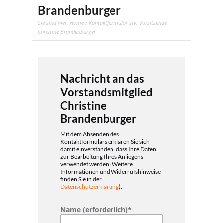
Brandenburger
Sie sind hier:
Home
/ Kontaktformular stv. Vorsitzende
Christine Brandenburger
Nachricht an das
Vorstandsmitglied
Christine
Brandenburger
Mit dem Absenden des
Kontaktformulars erklären Sie sich
damit einverstanden, dass Ihre Daten
zur Bearbeitung Ihres Anliegens
verwendet werden (Weitere
Informationen und Widerrufshinweise
finden Sie in der
Datenschutzerklärung
).
Name (erforderlich)
*