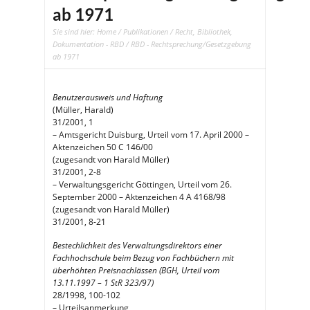
ab 1971
Sie sind hier:
Home
/
Publikationen
/
Recht, Bibliothek,
Dokumentation - RBD
/ RBD - Rechtsprechung/Gesetzgebung
ab 1971
Benutzerausweis und Haftung
(Müller, Harald)
31/2001, 1
– Amtsgericht Duisburg, Urteil vom 17. April 2000 –
Aktenzeichen 50 C 146/00
(zugesandt von Harald Müller)
31/2001, 2-8
– Verwaltungsgericht Göttingen, Urteil vom 26.
September 2000 – Aktenzeichen 4 A 4168/98
(zugesandt von Harald Müller)
31/2001, 8-21
Bestechlichkeit des Verwaltungsdirektors einer
Fachhochschule beim Bezug von Fachbüchern mit
überhöhten Preisnachlässen (BGH, Urteil vom
13.11.1997 – 1 StR 323/97)
28/1998, 100-102
– Urteilsanmerkung