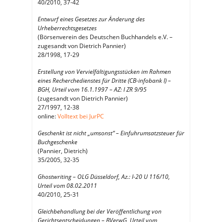
40/2010, 37-42
Entwurf eines Gesetzes zur Änderung des
Urheberrechtsgesetzes
(Börsenverein des Deutschen Buchhandels e.V. –
zugesandt von Dietrich Pannier)
28/1998, 17-29
Erstellung von Vervielfältigungsstücken im Rahmen
eines Recherchedienstes für Dritte (CB-infobank I) –
BGH, Urteil vom 16.1.1997 – AZ: I ZR 9/95
(zugesandt von Dietrich Pannier)
27/1997, 12-38
online:
Volltext bei JurPC
Geschenkt ist nicht „umsonst“ – Einfuhrumsatzsteuer für
Buchgeschenke
(Pannier, Dietrich)
35/2005, 32-35
Ghostwriting – OLG Düsseldorf, Az.: I-20 U 116/10,
Urteil vom 08.02.2011
40/2010, 25-31
Gleichbehandlung bei der Veröffentlichung von
Gerichtsentscheidungen – BVerwG, Urteil vom