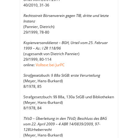
40/2010, 31-36
Rechtsstreit Börsenverein gegen TIB, dritte und letzte
Instanz
(Pannier, Dietrich)
29/1999, 78-80
Kopienversanddienst – BGH, Urteil vom 25. Februar
1999 – Az.: I ZR 118/96
(zugesandt von Dietrich Pannier)
29/1999, 80-114
online:
Volltext bei JurPC
Strafgesetzbuch: § 88a StGB: erste Verurteilung
(Meyer, Hans-Burkard)
8/1978, 85
Strafgesetzbuch: §§ 88a, 130a StGB und Bibliotheken
(Meyer, Hans-Burkard)
8/1978, 84
TVöD – Überleitung in den TVöD; Beschluss des BAG
vom 22. April 2009 – 4 ABR 14/0839/2009, 97-
128Urheberrecht
(Meyer, Hans-Burkard)