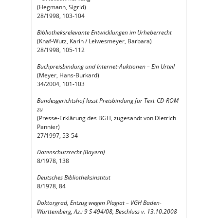
(Hegmann, Sigrid)
28/1998, 103-104
Bibliotheksrelevante Entwicklungen im Urheberrecht
(Knaf-Wutz, Karin / Leiwesmeyer, Barbara)
28/1998, 105-112
Buchpreisbindung und Internet-Auktionen – Ein Urteil
(Meyer, Hans-Burkard)
34/2004, 101-103
Bundesgerichtshof lässt Preisbindung für Text-CD-ROM
zu
(Presse-Erklärung des BGH, zugesandt von Dietrich
Pannier)
27/1997, 53-54
Datenschutzrecht (Bayern)
8/1978, 138
Deutsches Bibliotheksinstitut
8/1978, 84
Doktorgrad, Entzug wegen Plagiat – VGH Baden-
Württemberg, Az.: 9 S 494/08, Beschluss v. 13.10.2008