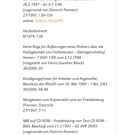
26.2.1997 – Az: 6 C 3.96
(zugesandt von Dietrich Pannier)
27/1997, 139-159
online:
Volltext bei JurPC
Hochschulrecht
8/1978, 138
Keine Rüge für Äußerungen eines Richters über die
Verfügbarkeit von Fachliteratur – Dienstgerichtshof
Hamm – 1 DGH 1/98 vom 3.12.1998
(mitgeteilt von Heinz-Günther Black)
30/2000, 93
Kündigungsfristen für Arbeiter und Angestellte;
Beschluss des BVerfG vom 30. Mai 1990 – 1 BvL 2/83
39/2009, 68-96
Neuigkeiten zum Kopierrecht und zur Preisbindung
(Pannier, Dietrich)
27/1997, 7-11
NJW auf CD-ROM – Preisbindung von Text-CD-ROM –
BGH, Beschluß vom 11.3.1997 – AZ: KVR 39/95
(zugesandt von Dietrich Pannier)